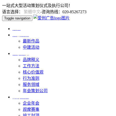
一站式大型活动策划仪式及执行公司！
语言选择：
繁體中文
-咨询热线：020-85267273
Toggle navigation
首页
爱创作品
最新作品
中建活动
关于爱创
品牌释义
工作方法
核心价值观
行为准则
服务领域
年会策划公司
服务范围
企业年会
观摩赛事
竣工封顶