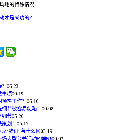
场地的特殊情况。
动才是成功的？
会？
06-23
意事项
06-19
期预热工作？
06-16
些细节被容易忽略？
06-08
意细节
05-26
关策划？
05-15
领导“致词”有什么区
03-19
一场大型公关活动的举办
06-03