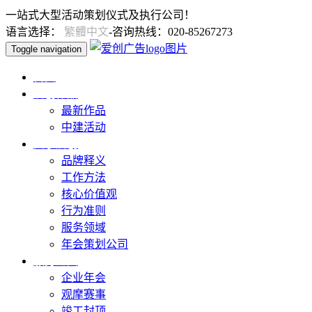
一站式大型活动策划仪式及执行公司！
语言选择：
繁體中文
-咨询热线：020-85267273
Toggle navigation
首页
爱创作品
最新作品
中建活动
关于爱创
品牌释义
工作方法
核心价值观
行为准则
服务领域
年会策划公司
服务范围
企业年会
观摩赛事
竣工封顶