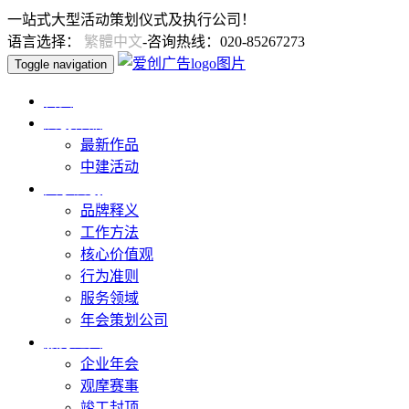
一站式大型活动策划仪式及执行公司！
语言选择：
繁體中文
-咨询热线：020-85267273
Toggle navigation
首页
爱创作品
最新作品
中建活动
关于爱创
品牌释义
工作方法
核心价值观
行为准则
服务领域
年会策划公司
服务范围
企业年会
观摩赛事
竣工封顶