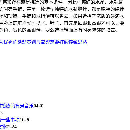
感和存在感是挑选的基本条件。因此垂感好的水晶、水钻耳
的闪亮手链，甚至一枚造型独特的水钻胸针，都是晚装的绝佳
环和项链，手链和戒指便可以省去，如果选择了宽版的镶满水
手腕上的重点就可以了。鞋子，首先是细跟和高跟才可以。要
金色、银色的高跟鞋，要么选择鞋面上有闪亮装饰的款式。
为优秀的活动策划与管理需要打破传统思路
时播放的背景音乐
04-02
03
的一些事项
10-30
安排
07-24