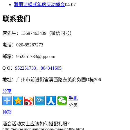
雅丽洁模式年度庆功盛会
04-07
联系我们
唐先生：13697463439（微信同号）
电话：020-85267273
邮箱：952251733@qq.com
Q Q：
952251733
、
804341605
地址：广州市前进街宦溪西路东英商务园D栋206
分享
手机
分类
顶部
酒会活动女士应该如何搭配礼服？
http://www.aichuangpr.com//new/c/389.html