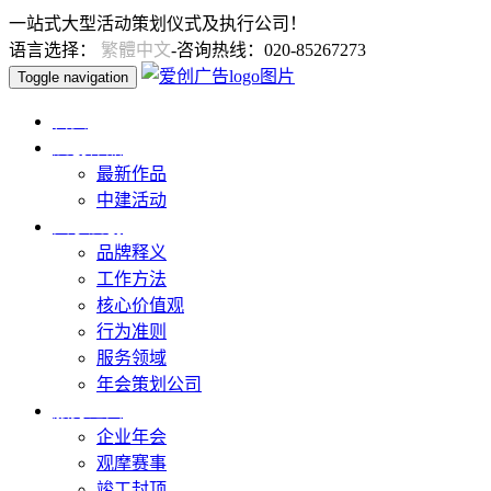
一站式大型活动策划仪式及执行公司！
语言选择：
繁體中文
-咨询热线：020-85267273
Toggle navigation
首页
爱创作品
最新作品
中建活动
关于爱创
品牌释义
工作方法
核心价值观
行为准则
服务领域
年会策划公司
服务范围
企业年会
观摩赛事
竣工封顶