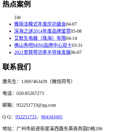
热点案例
{de
雅丽洁模式年度庆功盛会
04-07
深海之谜2014年度品牌鉴赏
05-08
艾默生电器（珠海）有限
04-14
佛山秀吧MINI品牌中心双十
03-31
2021宽禁带功率半导体发展
06-07
联系我们
唐先生：13697463439（微信同号）
电话：020-85267273
邮箱：952251733@qq.com
Q Q：
952251733
、
804341605
地址：广州市前进街宦溪西路东英商务园D栋206