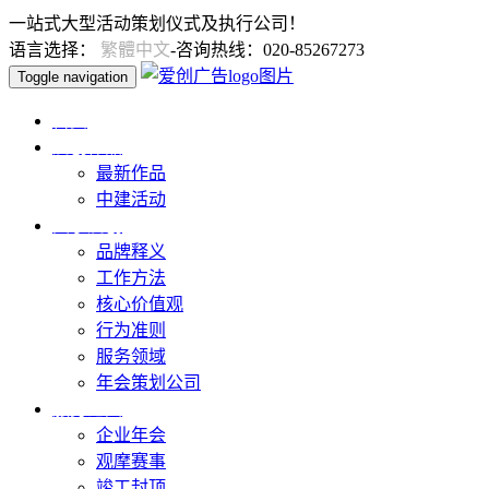
一站式大型活动策划仪式及执行公司！
语言选择：
繁體中文
-咨询热线：020-85267273
Toggle navigation
首页
爱创作品
最新作品
中建活动
关于爱创
品牌释义
工作方法
核心价值观
行为准则
服务领域
年会策划公司
服务范围
企业年会
观摩赛事
竣工封顶