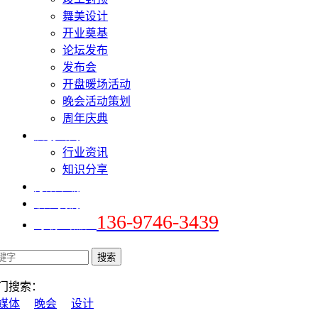
舞美设计
开业奠基
论坛发布
发布会
开盘暖场活动
晚会活动策划
周年庆典
爱创新闻
行业资讯
知识分享
方案下载
联系我们
136-9746-3439
+手机 / 微信：
门搜索：
媒体
晚会
设计