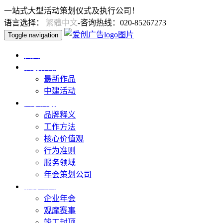
一站式大型活动策划仪式及执行公司！
语言选择：
繁體中文
-咨询热线：020-85267273
Toggle navigation
首页
爱创作品
最新作品
中建活动
关于爱创
品牌释义
工作方法
核心价值观
行为准则
服务领域
年会策划公司
服务范围
企业年会
观摩赛事
竣工封顶