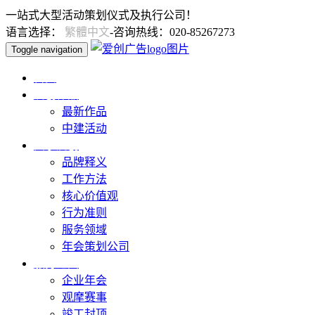
一站式大型活动策划仪式及执行公司！
语言选择：
繁體中文
-咨询热线：020-85267273
Toggle navigation
首页
爱创作品
最新作品
中建活动
关于爱创
品牌释义
工作方法
核心价值观
行为准则
服务领域
年会策划公司
服务范围
企业年会
观摩赛事
竣工封顶