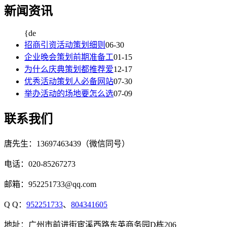
新闻资讯
{de
招商引资活动策划细则
06-30
企业晚会策划前期准备工
01-15
为什么庆典策划都推荐爱
12-17
优秀活动策划人必备网站
07-30
举办活动的场地要怎么选
07-09
联系我们
唐先生：13697463439（微信同号）
电话：020-85267273
邮箱：952251733@qq.com
Q Q：
952251733
、
804341605
地址：广州市前进街宦溪西路东英商务园D栋206