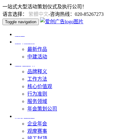
一站式大型活动策划仪式及执行公司！
语言选择：
繁體中文
-咨询热线：020-85267273
Toggle navigation
首页
爱创作品
最新作品
中建活动
关于爱创
品牌释义
工作方法
核心价值观
行为准则
服务领域
年会策划公司
服务范围
企业年会
观摩赛事
竣工封顶