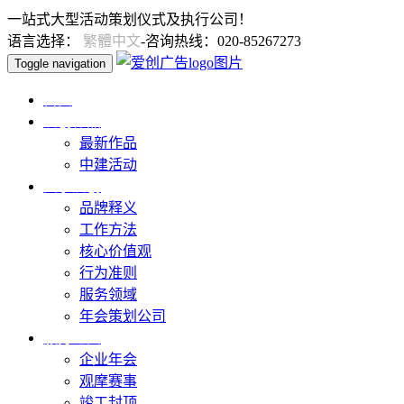
一站式大型活动策划仪式及执行公司！
语言选择：
繁體中文
-咨询热线：020-85267273
Toggle navigation
首页
爱创作品
最新作品
中建活动
关于爱创
品牌释义
工作方法
核心价值观
行为准则
服务领域
年会策划公司
服务范围
企业年会
观摩赛事
竣工封顶