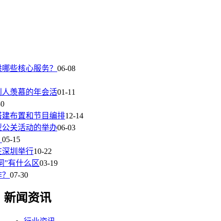
供哪些核心服务？
06-08
别人羡慕的年会活
01-11
30
搭建布置和节目编排
12-14
型公关活动的举办
06-03
？
05-15
在深圳举行
10-22
词”有什么区
03-19
作？
07-30
新闻资讯