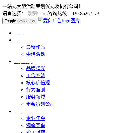
一站式大型活动策划仪式及执行公司！
语言选择：
繁體中文
-咨询热线：020-85267273
Toggle navigation
首页
爱创作品
最新作品
中建活动
关于爱创
品牌释义
工作方法
核心价值观
行为准则
服务领域
年会策划公司
服务范围
企业年会
观摩赛事
竣工封顶