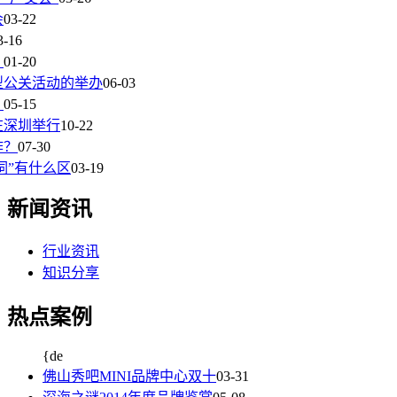
会
03-22
3-16
？
01-20
型公关活动的举办
06-03
？
05-15
在深圳举行
10-22
作？
07-30
词”有什么区
03-19
新闻资讯
行业资讯
知识分享
热点案例
{de
佛山秀吧MINI品牌中心双十
03-31