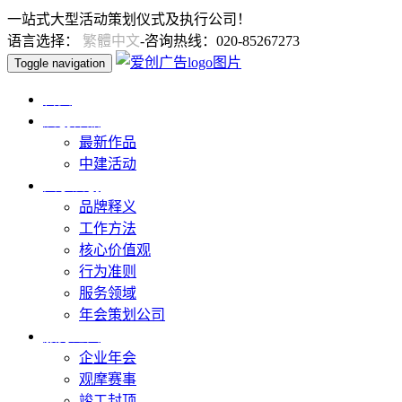
一站式大型活动策划仪式及执行公司！
语言选择：
繁體中文
-咨询热线：020-85267273
Toggle navigation
首页
爱创作品
最新作品
中建活动
关于爱创
品牌释义
工作方法
核心价值观
行为准则
服务领域
年会策划公司
服务范围
企业年会
观摩赛事
竣工封顶