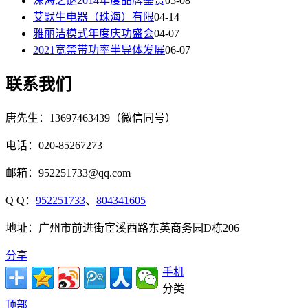
深海之谜2014年度品牌鉴赏
05-08
艾默生电器（珠海）有限
04-14
雅丽洁模式年度庆功盛会
04-07
2021宽禁带功率半导体发展
06-07
联系我们
唐先生：13697463439（微信同号）
电话：020-85267273
邮箱：952251733@qq.com
Q Q：
952251733
、
804341605
地址：广州市前进街宦溪西路东英商务园D栋206
分享
手机
分类
顶部