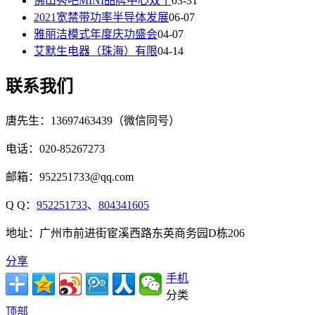
佛山秀吧MINI品牌中心双十
03-31
2021宽禁带功率半导体发展
06-07
雅丽洁模式年度庆功盛会
04-07
艾默生电器（珠海）有限
04-14
联系我们
唐先生：13697463439（微信同号）
电话：020-85267273
邮箱：952251733@qq.com
Q Q：
952251733
、
804341605
地址：广州市前进街宦溪西路东英商务园D栋206
分享
手机
分类
顶部