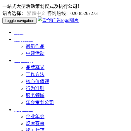
一站式大型活动策划仪式及执行公司！
语言选择：
繁體中文
-咨询热线：020-85267273
Toggle navigation
首页
爱创作品
最新作品
中建活动
关于爱创
品牌释义
工作方法
核心价值观
行为准则
服务领域
年会策划公司
服务范围
企业年会
观摩赛事
竣工封顶