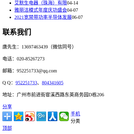
艾默生电器（珠海）有限
04-14
雅丽洁模式年度庆功盛会
04-07
2021宽禁带功率半导体发展
06-07
联系我们
唐先生：13697463439（微信同号）
电话：020-85267273
邮箱：952251733@qq.com
Q Q：
952251733
、
804341605
地址：广州市前进街宦溪西路东英商务园D栋206
分享
手机
分类
顶部