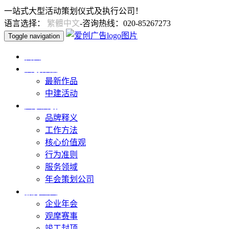
一站式大型活动策划仪式及执行公司！
语言选择：
繁體中文
-咨询热线：020-85267273
Toggle navigation
首页
爱创作品
最新作品
中建活动
关于爱创
品牌释义
工作方法
核心价值观
行为准则
服务领域
年会策划公司
服务范围
企业年会
观摩赛事
竣工封顶