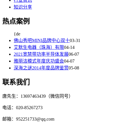
行业资讯
知识分享
热点案例
{de
佛山秀吧MINI品牌中心双十
03-31
艾默生电器（珠海）有限
04-14
2021宽禁带功率半导体发展
06-07
雅丽洁模式年度庆功盛会
04-07
深海之谜2014年度品牌鉴赏
05-08
联系我们
唐先生：13697463439（微信同号）
电话：020-85267273
邮箱：952251733@qq.com