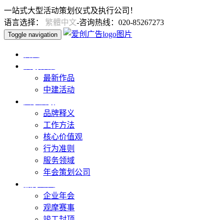
一站式大型活动策划仪式及执行公司！
语言选择：
繁體中文
-咨询热线：020-85267273
Toggle navigation
首页
爱创作品
最新作品
中建活动
关于爱创
品牌释义
工作方法
核心价值观
行为准则
服务领域
年会策划公司
服务范围
企业年会
观摩赛事
竣工封顶