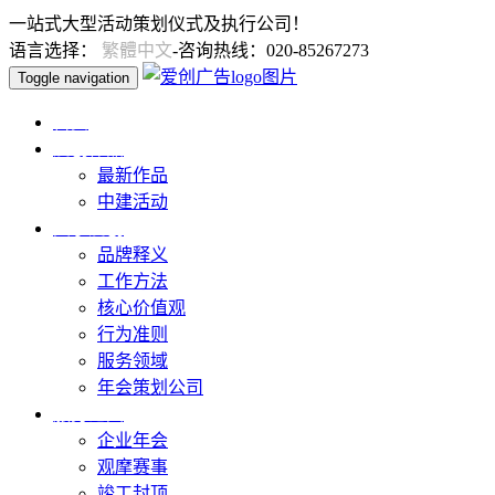
一站式大型活动策划仪式及执行公司！
语言选择：
繁體中文
-咨询热线：020-85267273
Toggle navigation
首页
爱创作品
最新作品
中建活动
关于爱创
品牌释义
工作方法
核心价值观
行为准则
服务领域
年会策划公司
服务范围
企业年会
观摩赛事
竣工封顶