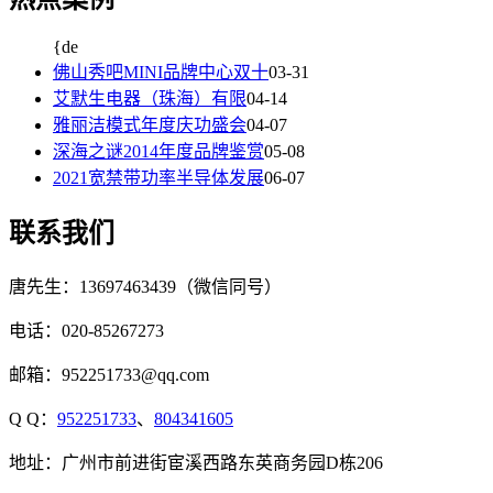
{de
佛山秀吧MINI品牌中心双十
03-31
艾默生电器（珠海）有限
04-14
雅丽洁模式年度庆功盛会
04-07
深海之谜2014年度品牌鉴赏
05-08
2021宽禁带功率半导体发展
06-07
联系我们
唐先生：13697463439（微信同号）
电话：020-85267273
邮箱：952251733@qq.com
Q Q：
952251733
、
804341605
地址：广州市前进街宦溪西路东英商务园D栋206