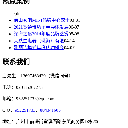
热点案例
{de
佛山秀吧MINI品牌中心双十
03-31
2021宽禁带功率半导体发展
06-07
深海之谜2014年度品牌鉴赏
05-08
艾默生电器（珠海）有限
04-14
雅丽洁模式年度庆功盛会
04-07
联系我们
唐先生：13697463439（微信同号）
电话：020-85267273
邮箱：952251733@qq.com
Q Q：
952251733
、
804341605
地址：广州市前进街宦溪西路东英商务园D栋206