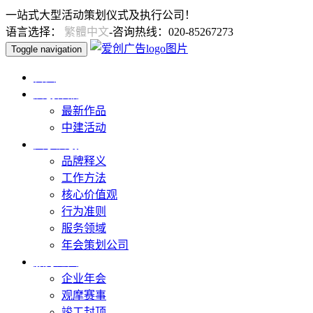
一站式大型活动策划仪式及执行公司！
语言选择：
繁體中文
-咨询热线：020-85267273
Toggle navigation
首页
爱创作品
最新作品
中建活动
关于爱创
品牌释义
工作方法
核心价值观
行为准则
服务领域
年会策划公司
服务范围
企业年会
观摩赛事
竣工封顶