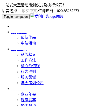
一站式大型活动策划仪式及执行公司！
语言选择：
繁體中文
-咨询热线：020-85267273
Toggle navigation
首页
爱创作品
最新作品
中建活动
关于爱创
品牌释义
工作方法
核心价值观
行为准则
服务领域
年会策划公司
服务范围
企业年会
观摩赛事
竣工封顶