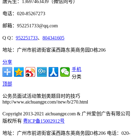
唐先生：13697463439（微信同号）
电话：020-85267273
邮箱：952251733@qq.com
Q Q：
952251733
、
804341605
地址：广州市前进街宦溪西路东英商务园D栋206
分享
手机
分类
顶部
公务员面试活动策划类题目时的技巧
http://www.aichuangpr.com//new/b/270.html
Copyright 2013-2021 aichuangpr.com & 广州爱创广告有限公司
版权所有
粤ICP备15002912号
地址：广州市前进街宦溪西路东英商务园D栋206 电话：020-