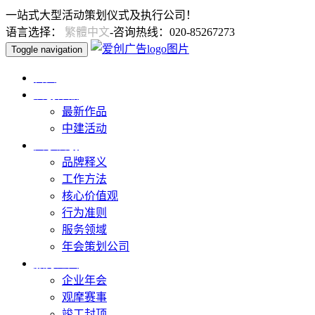
一站式大型活动策划仪式及执行公司！
语言选择：
繁體中文
-咨询热线：020-85267273
Toggle navigation
首页
爱创作品
最新作品
中建活动
关于爱创
品牌释义
工作方法
核心价值观
行为准则
服务领域
年会策划公司
服务范围
企业年会
观摩赛事
竣工封顶